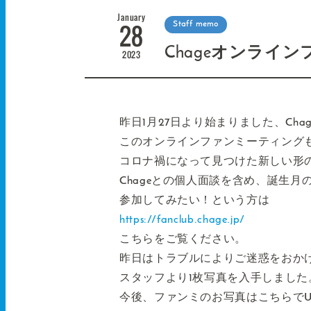
January
28
Staff memo
Chageオンライン
2023
昨日1月27日より始まりました、Chag
このオンラインファンミーティング
コロナ禍になって見つけた新しい形
Chageとの個人面談を含め、誕生
参加してみたい！という方は
https://fanclub.chage.jp/
こちらをご覧ください。
昨日はトラブルによりご迷惑をおか
スタッフより1枚写真を入手しました
今後、ファンミのお写真はこちらでU