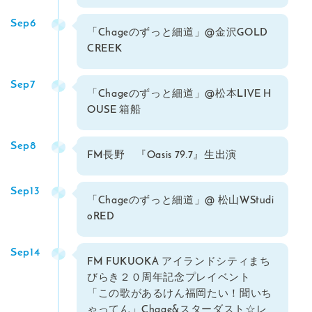
Sep6
「Chageのずっと細道」@金沢GOLD
CREEK
Sep7
「Chageのずっと細道」@松本LIVE H
OUSE 箱船
Sep8
FM長野 『Oasis 79.7』生出演
Sep13
「Chageのずっと細道」@ 松山WStudi
oRED
Sep14
FM FUKUOKA アイランドシティまち
びらき２０周年記念プレイベント
「この歌があるけん福岡たい！聞いち
ゃってん」Chage&スターダスト☆レ