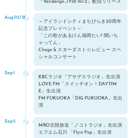
『Vandange_1958 Vol.2』配信リリース
Aug30/31
～アイランドシティまちびらき20周年
記念プレイベント～
「この歌があるけん福岡たい! 聞いち
ゃってん」
Chage & スターダスト☆レビュー スペ
シャルコンサート
Sep1
KBCラジオ「アサデスラジオ」生出演
LOVE FM「スイッチオン！DAYTIM
E」生出演
FM FUKUOKA「DIG FUKUOKA」生出
演
Sep5
MRO北陸放送「ノコトラジオ」生出演
エフエム石川 「Flyin‘Pop」生出演