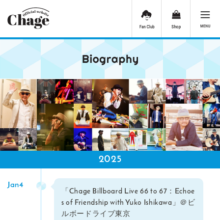
2025
Jan4
「Chage Billboard Live 66 to 67：Echoe
s of Friendship with Yuko Ishikawa」＠ビ
ルボードライブ東京