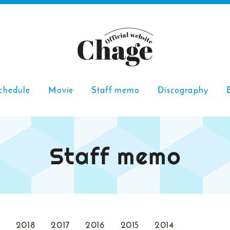
chedule
Movie
Staff memo
Discography
9
2018
2017
2016
2015
2014