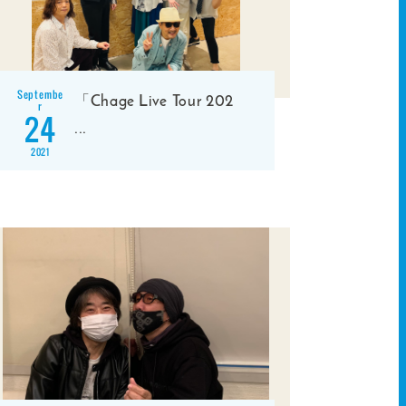
Septembe
「Chage Live Tour 202
r
24
...
2021