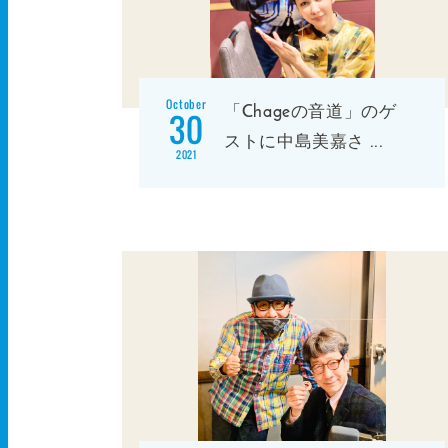
October
「Chageの音道」のゲ
30
ストに中島美嘉さ
...
2021