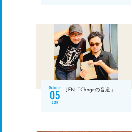
October
JFN「Chageの音道」
05
2019