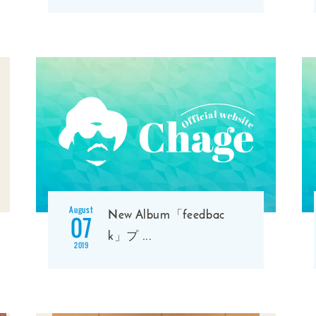
August
New Album「feedbac
07
k」プ
...
2019