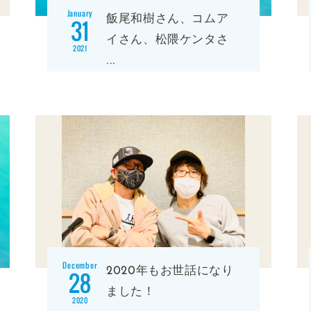
January
飯尾和樹さん、コムア
31
イさん、松隈ケンタさ
2021
...
December
2020年もお世話になり
28
ました！
2020