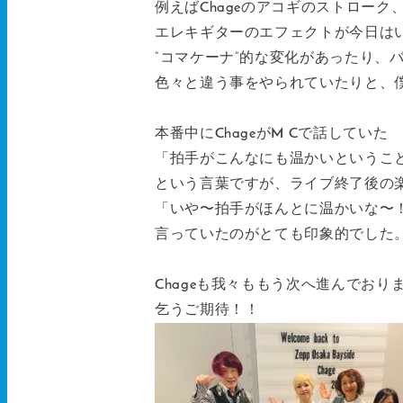
例えばChageのアコギのストロー
エレキギターのエフェクトが今日は
“コマケーナ”的な変化があったり、
色々と違う事をやられていたりと、
本番中にChageがM Cで話していた
「拍手がこんなにも温かいというこ
という言葉ですが、ライブ終了後の
「いや〜拍手がほんとに温かいな〜
言っていたのがとても印象的でした
Chageも我々ももう次へ進んでおり
乞うご期待！！