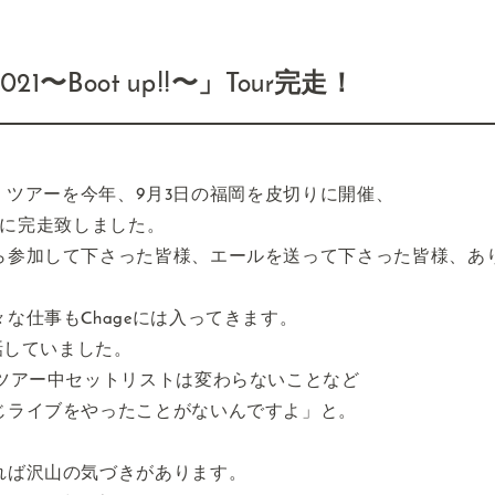
r 2021〜Boot up!!〜」Tour完走！
!!」ツアーを今年、9月3日の福岡を皮切りに開催、
無事に完走致しました。
ら参加して下さった皆様、エールを送って下さった皆様、あ
な仕事もChageには入ってきます。
話していました。
、ツアー中セットリストは変わらないことなど
じライブをやったことがないんですよ」と。
れば沢山の気づきがあります。