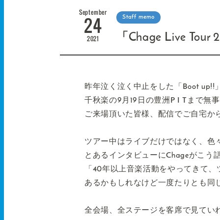
September
24
Staff memo
「Chage Live Tou
2021
昨年泣く泣く中止をした「Boot up
千秋楽の9月19日の豊洲P I Tまで
ご来場頂いた皆様、配信でご自宅か
ツアー中はライブだけではなく、色々
とあるインタビューにChageがこう
「40年以上音楽活動をやってきて
あるかもしれなけど一度たりとも同
全会場、全ステージを客席で見てい