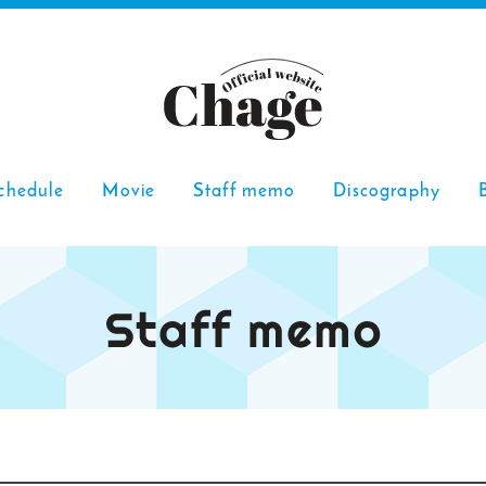
chedule
Movie
Staff memo
Discography