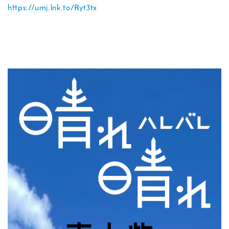
https://umj.lnk.to/Ryt3tx