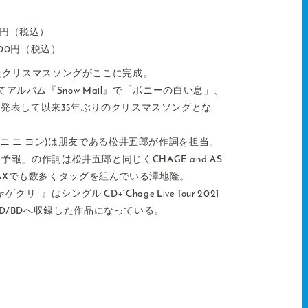
00円（税込）
6,600円（税込）
たクリスマスソングがここに完成。
 としてアルバム『Snow Mail』で「ボニーの白い息」、
」を発表して以来35年ぶりのクリスマスソングとな
イチ ニ ニ ヨン)は朋友である松井五郎が作詞を担当。
報」の作詞は松井五郎と同じくCHAGE and AS
I MAXでも数多くタッグを組んでいる澤地隆。
~チャゲクリ~』はシングル CD+“Chage Live Tour 2021
様をDVD/BDへ収録した作品になっている。