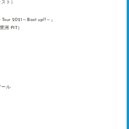
ンスト）
our 2021～Boot up!!～』
豊洲 PIT）
ガール