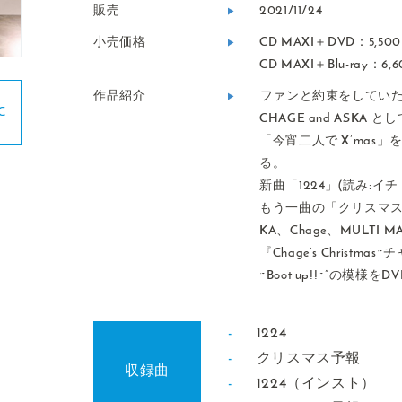
販売
2021/11/24
小売価格
CD MAXI＋DVD：5,5
CD MAXI＋Blu-ray：
y
作品紹介
︎ファンと約束をしてい
C
CHAGE and ASKA
る
「今宵二人で X’mas
る。
新曲「1224」(読み:
もう一曲の「クリスマス予
KA、Chage、MULT
『Chage’s Christmas
~Boot up!!~”の模
1224
クリスマス予報
収録曲
1224（インスト）