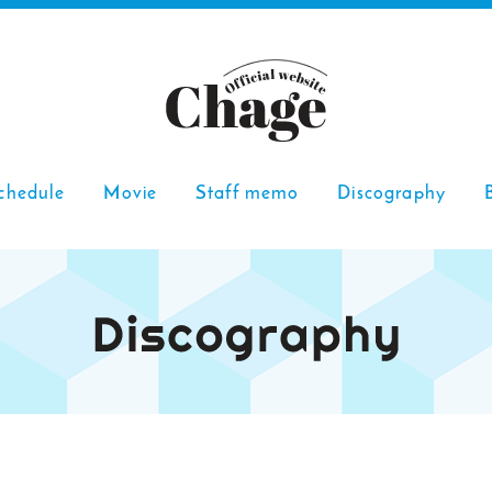
chedule
Movie
Staff memo
Discography