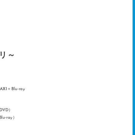
ゲクリ～
XI＋Blu-ray
＋DVD）
lu-ray）