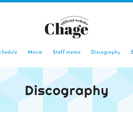
chedule
Movie
Staff memo
Discography