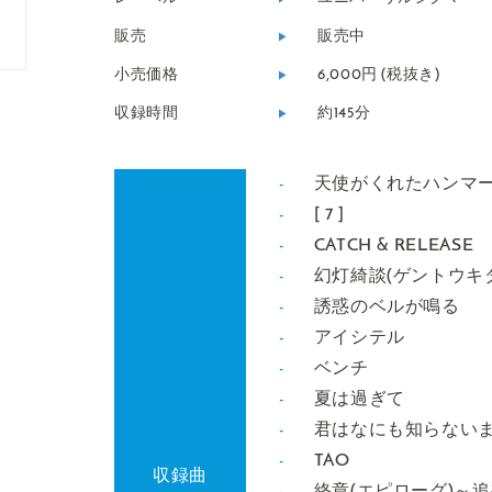
販売
販売中
小売価格
6,000円 (税抜き)
収録時間
約145分
天使がくれたハンマ
[ 7 ]
CATCH & RELEASE
幻灯綺談(ゲントウキ
誘惑のベルが鳴る
アイシテル
ベンチ
夏は過ぎて
君はなにも知らない
TAO
収録曲