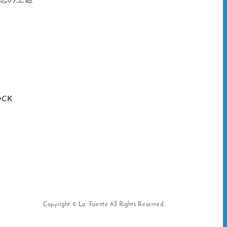
追想の主題
OCK
Copyright © La･Fuente All Rights Reserved.